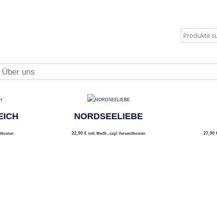
Über uns
EICH
NORDSEELIEBE
22,90
€
27,90
ndkosten
inkl. MwSt., zzgl. Versandkosten