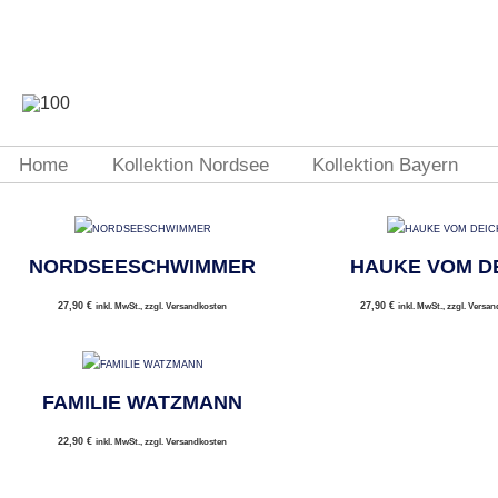
Home
Kollektion Nordsee
Kollektion Bayern
NORDSEESCHWIMMER
HAUKE VOM D
27,90
€
27,90
€
inkl. MwSt., zzgl. Versandkosten
inkl. MwSt., zzgl. Versa
FAMILIE WATZMANN
22,90
€
inkl. MwSt., zzgl. Versandkosten