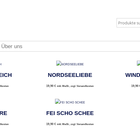
Über uns
EICH
NORDSEELIEBE
WIND
19,90
€
19,90
ndkosten
inkl. MwSt., zzgl. Versandkosten
HRE
FEI SCHO SCHEE
19,90
€
ndkosten
inkl. MwSt., zzgl. Versandkosten