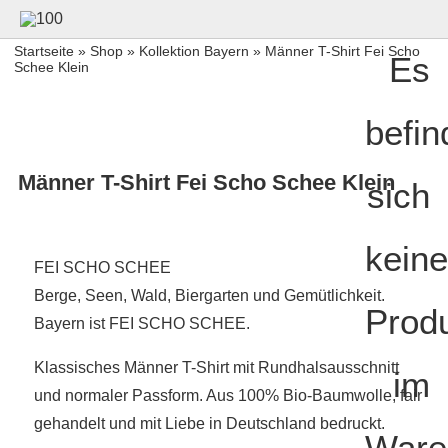
Startseite
»
Shop
»
Kollektion Bayern
» Männer T-Shirt Fei Scho
Es
Schee Klein
befin
Männer T-Shirt Fei Scho Schee Klein
sich
keine
FEI SCHO SCHEE
Berge, Seen, Wald, Biergarten und Gemütlichkeit.
Prod
Bayern ist FEI SCHO SCHEE.
Klassisches Männer T-Shirt mit Rundhalsausschnitt
im
und normaler Passform. Aus 100% Bio-Baumwolle, fair
gehandelt und mit Liebe in Deutschland bedruckt.
Ware