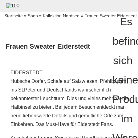
Startseite
»
Shop
»
Kollektion Nordsee
» Frauen Sweater Eiderstedt
Es
befin
Frauen Sweater Eiderstedt
sich
EIDERSTEDT
keine
Hübsche Dörfer, Schafe auf Salzwiesen, Pfahlbauten
ins St.Peter und Deutschlands wahrscheinlich
Prod
bekanntester Leuchtturm. Dies und vieles mehr hat die
Halbinsel zu bieten. Bei jedem Besuch entdeckt man
im
neue liebenswerte Details und gemütliche Orte zum
Einkehren. Das Must-Have für Eiderstedt Fans.
Ware
Kuscheliger Frauen Sweater mit Rundhalsausschnitt.