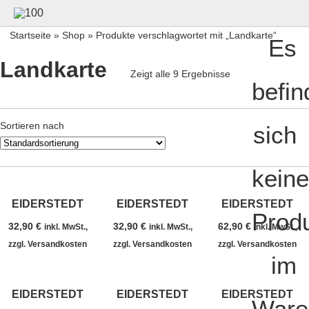
Startseite
»
Shop
» Produkte verschlagwortet mit „Landkarte“
Es
Landkarte
Zeigt alle 9 Ergebnisse
befin
Sortieren nach
sich
keine
EIDERSTEDT
EIDERSTEDT
EIDERSTEDT
Prod
32,90
€
32,90
€
62,90
€
inkl. MwSt.,
inkl. MwSt.,
inkl. MwSt.,
zzgl. Versandkosten
zzgl. Versandkosten
zzgl. Versandkosten
im
EIDERSTEDT
EIDERSTEDT
EIDERSTEDT
Ware