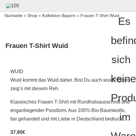
Startseite
»
Shop
»
Kollektion Bayern
» Frauen T-Shirt Wuid
Es
befin
Frauen T-Shirt Wuid
sich
WUID
keine
Wuid kommt das Wuid daher. Bist Du auch wuid? Dann
zeig’s mit diesem Reh.
Prod
Klassisches Frauen T-Shirt mit Rundhalsausschnitt und
enganliegender Passform. Aus 100% Bio-Baumwolle,
im
fair gehandelt und mit Liebe in Deutschland bedruckt.
37,90€
Ware