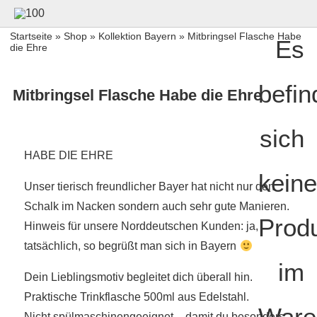
Startseite
»
Shop
»
Kollektion Bayern
» Mitbringsel Flasche Habe
Es
die Ehre
befin
Mitbringsel Flasche Habe die Ehre
sich
HABE DIE EHRE
keine
Unser tierisch freundlicher Bayer hat nicht nur den
Schalk im Nacken sondern auch sehr gute Manieren.
Prod
Hinweis für unsere Norddeutschen Kunden: ja,
tatsächlich, so begrüßt man sich in Bayern
im
Dein Lieblingsmotiv begleitet dich überall hin.
Praktische Trinkflasche 500ml aus Edelstahl.
Ware
Nicht spülmaschinengeeignet – damit du besonders