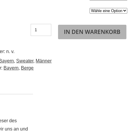
IN DEN WARENKORB
er:
n. v.
Bayern
,
Sweater
,
Männer
r:
Bayern
,
Berge
eser des
ir uns an und