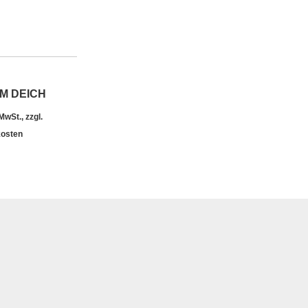
M DEICH
 MwSt., zzgl.
osten