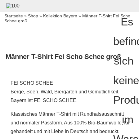
Startseite
»
Shop
»
Kollektion Bayern
» Männer T-Shirt Fei Scho
Es
Schee groß
befin
Männer T-Shirt Fei Scho Schee groß
sich
keine
FEI SCHO SCHEE
Berge, Seen, Wald, Biergarten und Gemütlichkeit.
Prod
Bayern ist FEI SCHO SCHEE.
Klassisches Männer T-Shirt mit Rundhalsausschnitt
im
und normaler Passform. Aus 100% Bio-Baumwolle, fair
gehandelt und mit Liebe in Deutschland bedruckt.
Ware